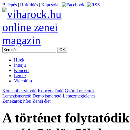
Belépés
|
Hírküldés
|
Kapcsolat
Hírek
Interjú
Koncert
Lemez
Videoklip
Koncertbeszámoló
Koncertajánló
Gyõri koncertek
Lemezismertetõ
Demo ismertetõ
Lemezmegjelenés
Zenekarok hírei
Zenei élet
A történet folytatód