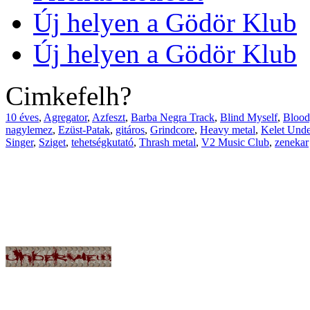
Új helyen a Gödör Klub
Új helyen a Gödör Klub
Cimkefelh?
10 éves
,
Agregator
,
Azfeszt
,
Barba Negra Track
,
Blind Myself
,
Blood
nagylemez
,
Ezüst-Patak
,
gitáros
,
Grindcore
,
Heavy metal
,
Kelet Und
Singer
,
Sziget
,
tehetségkutató
,
Thrash metal
,
V2 Music Club
,
zenekar