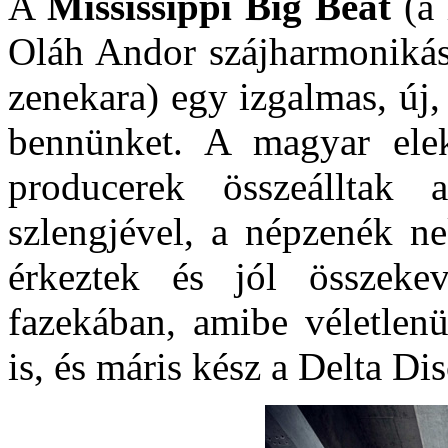
A
Mississippi Big Beat
(a 
Oláh Andor szájharmonikás,
zenekara) egy izgalmas, új,
bennünket. A magyar elek
producerek összeálltak 
szlengjével, a népzenék ne
érkeztek és jól összeke
fazekában, amibe véletlenü
is, és máris kész a Delta Di