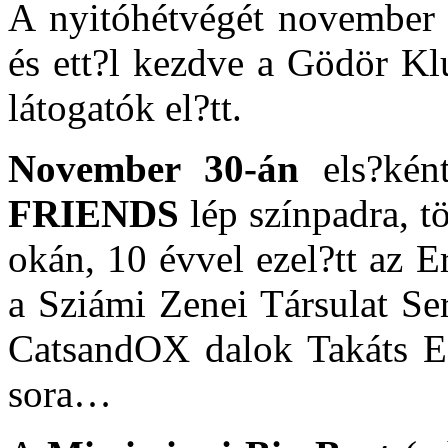
A nyitóhétvégét november 3
és ett?l kezdve a Gödör Kl
látogatók el?tt.
November 30-án
els?ké
FRIENDS
lép színpadra, 
okán, 10 évvel ezel?tt az E
a Sziámi Zenei Társulat Ser
CatsandOX dalok Takáts Esz
sora…