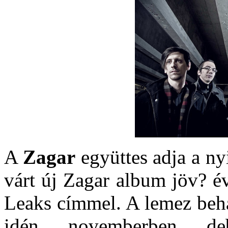
A
Zagar
együttes adja a ny
várt új Zagar album jöv? é
Leaks címmel. A lemez beh
idén novemberben deb