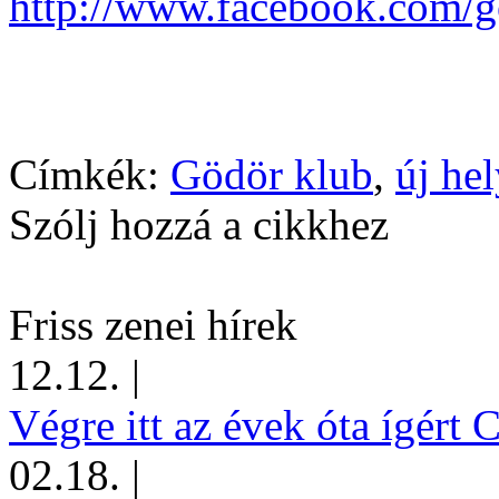
http://www.facebook.com/
Címkék:
Gödör klub
,
új hel
Szólj hozzá a cikkhez
Friss zenei hírek
12.12.
|
Végre itt az évek óta ígért 
02.18.
|