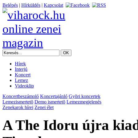
Belépés
|
Hírküldés
|
Kapcsolat
Hírek
Interjú
Koncert
Lemez
Videoklip
Koncertbeszámoló
Koncertajánló
Gyõri koncertek
Lemezismertetõ
Demo ismertetõ
Lemezmegjelenés
Zenekarok hírei
Zenei élet
A The Idoru újra kia