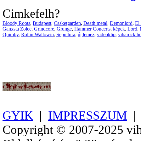
Cimkefelh?
Bloody Roots
,
Budapest
,
Casketgarden
,
Death metal
,
Demonlord
,
El
Ganxsta Zolee
,
Grindcore
,
Grunge
,
Hammer Concerts
,
képek
,
Lord
,
Quimby
,
Rollin Wallowin
,
Sepultura
,
új lemez
,
videoklip
,
viharock.h
GYIK
|
IMPRESSZUM
Copyright © 2007-2025 vih