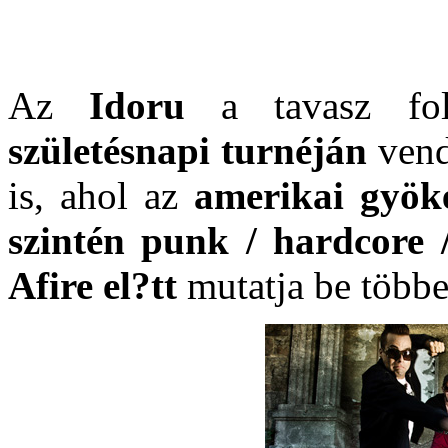
Az
Idoru
a tavasz f
születésnapi turnéján
vend
is, ahol az
amerikai gyö
szintén punk / hardcore
Afire el?tt
mutatja be többe