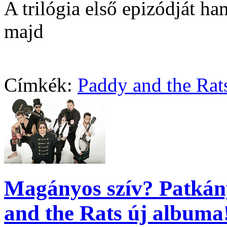
A trilógia első epizódját h
majd
Címkék:
Paddy and the Rat
Magányos szív? Patkán
and the Rats új albuma!