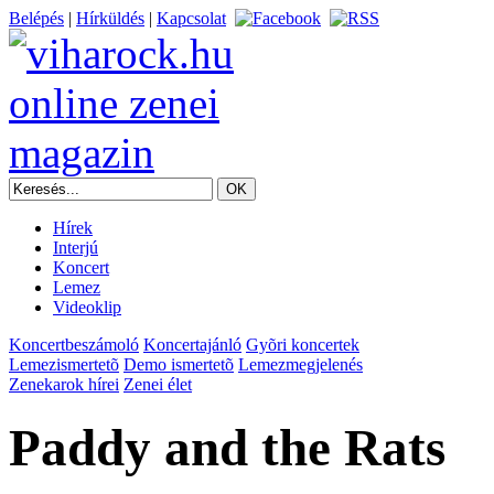
Belépés
|
Hírküldés
|
Kapcsolat
Hírek
Interjú
Koncert
Lemez
Videoklip
Koncertbeszámoló
Koncertajánló
Gyõri koncertek
Lemezismertetõ
Demo ismertetõ
Lemezmegjelenés
Zenekarok hírei
Zenei élet
Paddy and the Rats