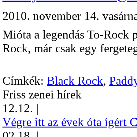
2010. november 14. vasár
Mióta a legendás To-Rock p
Rock, már csak egy fergetege
Címkék:
Black Rock
,
Paddy
Friss zenei hírek
12.12.
|
Végre itt az évek óta ígért 
02.18.
|