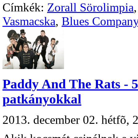
Címkék:
Zorall Sörolimpia
Vasmacska
,
Blues Compan
Paddy And The Rats - 5
patkányokkal
2013. december 02. hétfõ,