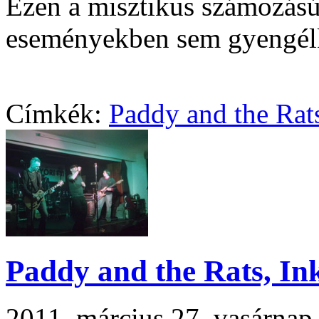
Ezen a misztikus számozású
eseményekben sem gyengélke
Címkék:
Paddy and the Rat
Paddy and the Rats, In
2011. március 27. vasárna