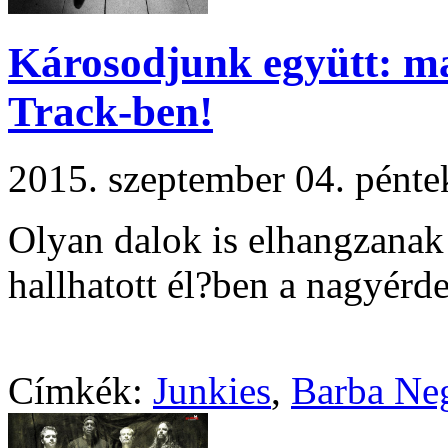
Károsodjunk együtt: ma
Track-ben!
2015. szeptember 04. pént
Olyan dalok is elhangzanak
hallhatott él?ben a nagyérd
Címkék:
Junkies
,
Barba Ne