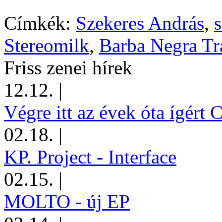
Címkék:
Szekeres András
,
Stereomilk
,
Barba Negra Tr
Friss zenei hírek
12.12.
|
Végre itt az évek óta ígért 
02.18.
|
KP. Project - Interface
02.15.
|
MOLTO - új EP