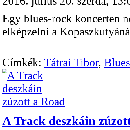
2016. július 20. szerda, 1
Egy blues-rock koncerten ne
elképzelni a Kopaszkutyáná
Címkék:
Tátrai Tibor
,
Blues
A Track deszkáin zúzot