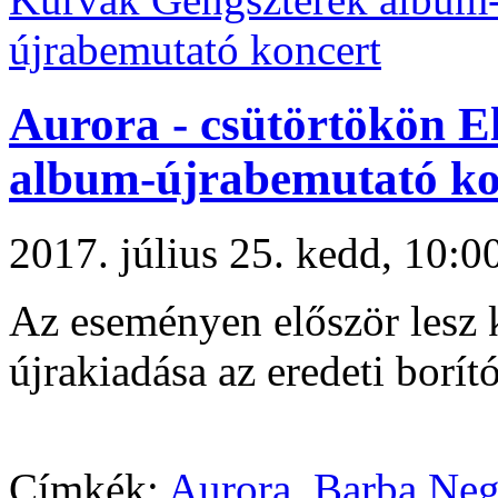
Aurora - csütörtökön E
album-újrabemutató ko
2017. július 25. kedd, 10
Az eseményen először lesz 
újrakiadása az eredeti borít
Címkék:
Aurora
,
Barba Neg