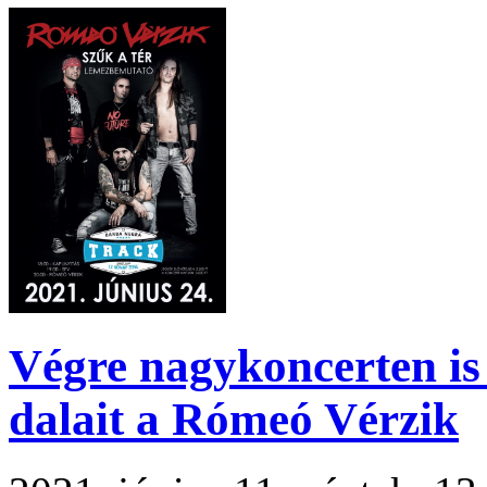
Végre nagykoncerten is 
dalait a Rómeó Vérzik