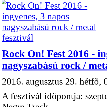
Rock On! Fest 2016 - in
nagyszabású rock / meta
2016. augusztus 29. hétfõ
A fesztivál időpontja: szep
Negra Track.