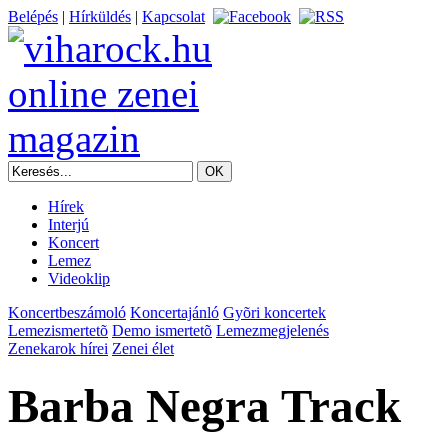
Belépés
|
Hírküldés
|
Kapcsolat
Hírek
Interjú
Koncert
Lemez
Videoklip
Koncertbeszámoló
Koncertajánló
Gyõri koncertek
Lemezismertetõ
Demo ismertetõ
Lemezmegjelenés
Zenekarok hírei
Zenei élet
Barba Negra Track