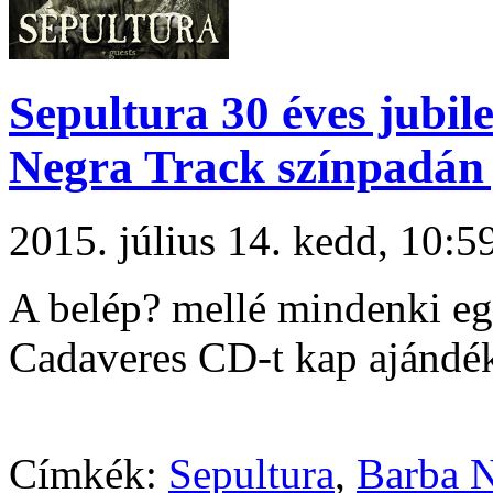
Sepultura 30 éves jubi
Negra Track színpadán 
2015. július 14. kedd, 10
A belép? mellé mindenki e
Cadaveres CD-t kap ajándé
Címkék:
Sepultura
,
Barba N