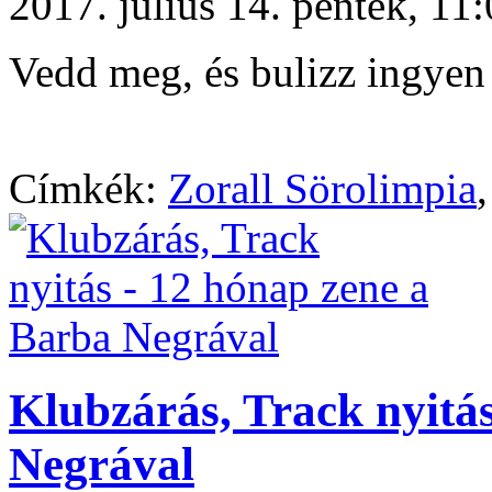
2017. július 14. péntek, 1
Vedd meg, és bulizz ingyen 
Címkék:
Zorall Sörolimpia
Klubzárás, Track nyitá
Negrával