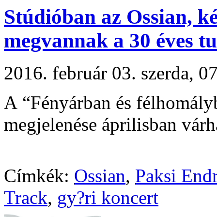
Stúdióban az Ossian, ké
megvannak a 30 éves t
2016. február 03. szerda, 
A “Fényárban és félhomályb
megjelenése áprilisban várh
Címkék:
Ossian
,
Paksi End
Track
,
gy?ri koncert