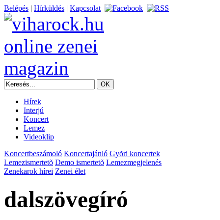
Belépés
|
Hírküldés
|
Kapcsolat
Hírek
Interjú
Koncert
Lemez
Videoklip
Koncertbeszámoló
Koncertajánló
Gyõri koncertek
Lemezismertetõ
Demo ismertetõ
Lemezmegjelenés
Zenekarok hírei
Zenei élet
dalszövegíró