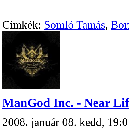
Címkék:
Somló Tamás
,
Bor
ManGod Inc. - Near Lif
2008. január 08. kedd, 19