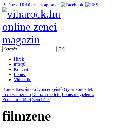
Belépés
|
Hírküldés
|
Kapcsolat
Hírek
Interjú
Koncert
Lemez
Videoklip
Koncertbeszámoló
Koncertajánló
Gyõri koncertek
Lemezismertetõ
Demo ismertetõ
Lemezmegjelenés
Zenekarok hírei
Zenei élet
filmzene