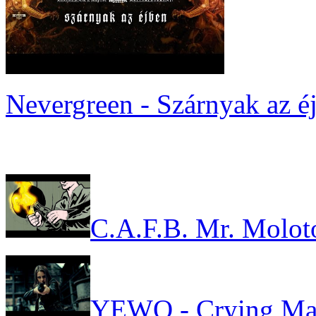
Nevergreen - Szárnyak az é
C.A.F.B. Mr. Molot
YEWO - Crying Ma