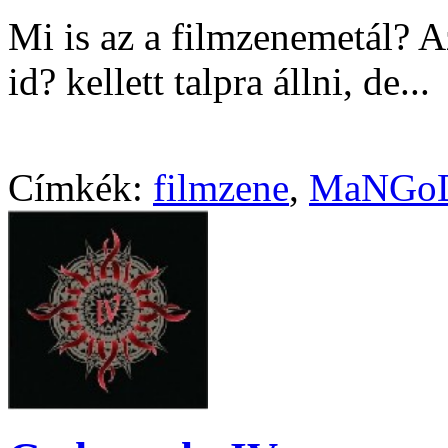
Mi is az a filmzenemetál? 
id? kellett talpra állni, de...
Címkék:
filmzene
,
MaNGo