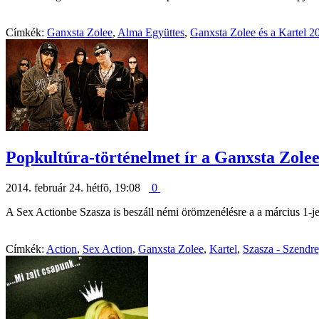
Címkék:
Ganxsta Zolee
,
Alma Együttes
,
Ganxsta Zolee és a Kartel 2
Popkultúra-történelmet ír a Ganxsta Zolee 
2014. február 24. hétfõ, 19:08
0
A Sex Actionbe Szasza is beszáll némi örömzenélésre a a március 1-je
Címkék:
Action
,
Sex Action
,
Ganxsta Zolee
,
Kartel
,
Szasza - Szendre