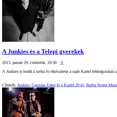
A Junkies és a Telepi gyerekek
2015. január 29. csütörtök, 19:30
0
A Junkies is beállt a sorba és elkészítette a saját Kartel feldolgozását
Címkék:
Junkies
,
Ganxsta Zolee és a Kartel 20 év
,
Barba Negra Musi