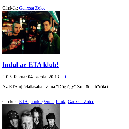
Címkék:
Ganxsta Zolee
Indul az ETA klub!
2015. február 04. szerda, 20:13
0
Az ETA új felállásában Zana "Döglégy" Zoli üti a b?röket.
Címkék:
ETA
,
punklegenda
,
Punk
,
Ganxsta Zolee