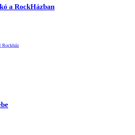
ilkó a RockHázban
Rockház
ébe