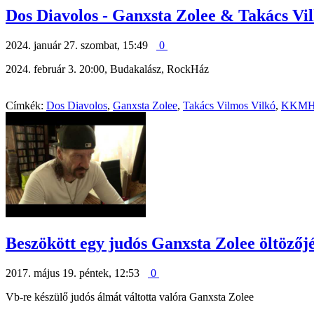
Dos Diavolos - Ganxsta Zolee & Takács V
2024. január 27. szombat, 15:49
0
2024. február 3. 20:00, Budakalász, RockHáz
Címkék:
Dos Diavolos
,
Ganxsta Zolee
,
Takács Vilmos Vilkó
,
KKMH 
Beszökött egy judós Ganxsta Zolee öltözőj
2017. május 19. péntek, 12:53
0
Vb-re készülő judós álmát váltotta valóra Ganxsta Zolee