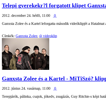
Telepi gyerekekr?l forgatott klipet Ganxst
2012. december 24. hétfõ, 11:00
0
Ganxsta Zolee és a Kartel leforgatta második videóklipjét a Hatalma
Címkék:
Ganxsta Zolee
,
új videoklip
Ganxsta Zolee és a Kartel - MiTiSzó? kli
2012. június 24. vasárnap, 11:00
0
Terepjárók, pálinka, csajok, jókedv, zsugázás, Guy Ritchie-s képi ha