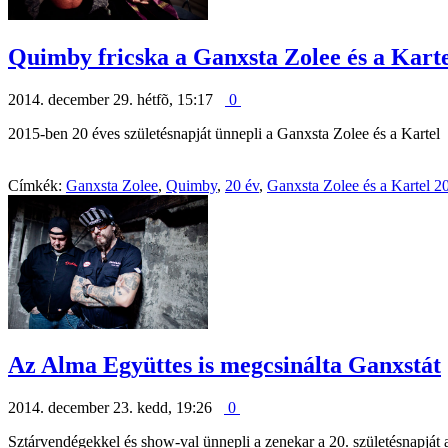
Quimby fricska a Ganxsta Zolee és a Karte
2014. december 29. hétfõ, 15:17
0
2015-ben 20 éves születésnapját ünnepli a Ganxsta Zolee és a Kartel
Címkék:
Ganxsta Zolee
,
Quimby
,
20 év
,
Ganxsta Zolee és a Kartel 2
Az Alma Együttes is megcsinálta Ganxstát
2014. december 23. kedd, 19:26
0
Sztárvendégekkel és show-val ünnepli a zenekar a 20. születésnapjá