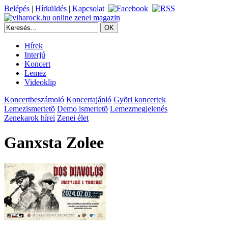
Belépés
|
Hírküldés
|
Kapcsolat
Hírek
Interjú
Koncert
Lemez
Videoklip
Koncertbeszámoló
Koncertajánló
Gyõri koncertek
Lemezismertetõ
Demo ismertetõ
Lemezmegjelenés
Zenekarok hírei
Zenei élet
Ganxsta Zolee