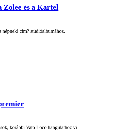
a Zolee és a Kartel
t a népnek! cím? stúdióalbumához.
ppremier
tások, korábbi Vato Loco hangulathoz vi