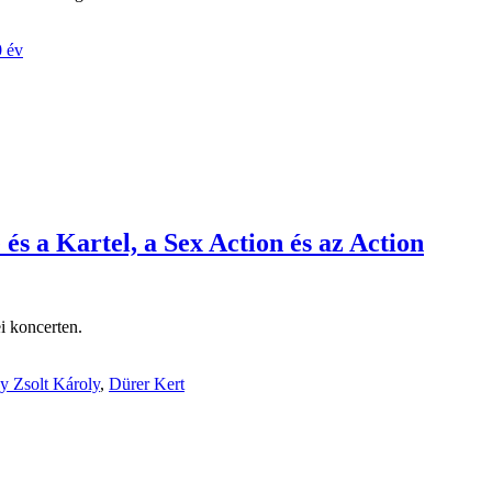
0 év
és a Kartel, a Sex Action és az Action
i koncerten.
y Zsolt Károly
,
Dürer Kert