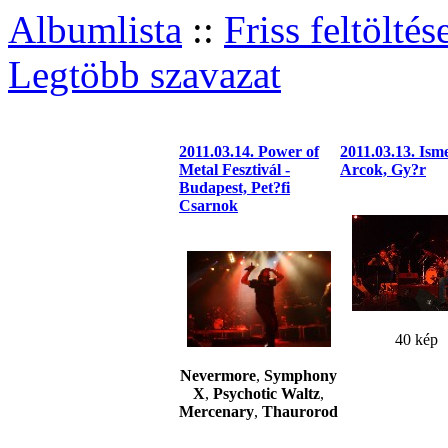
Albumlista
::
Friss feltöltés
Legtöbb szavazat
2011.03.14. Power of
2011.03.13. Ism
Metal Fesztivál -
Arcok, Gy?r
Budapest, Pet?fi
Csarnok
40 kép
Nevermore
,
Symphony
X
,
Psychotic Waltz
,
Mercenary
,
Thaurorod