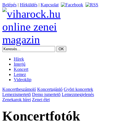
Belépés
|
Hírküldés
|
Kapcsolat
Hírek
Interjú
Koncert
Lemez
Videoklip
Koncertbeszámoló
Koncertajánló
Gyõri koncertek
Lemezismertetõ
Demo ismertetõ
Lemezmegjelenés
Zenekarok hírei
Zenei élet
Koncertfotók