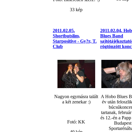
33 kép
2011.02.05.
2011.02.04. Ho
Shortbutslim,
Blues Band
Starpositive - Gy?r, T.
sajtótájékoztat
Club
rögtönzött konc
Nagyon egymásra talált
A Hobo Blues B
a két zenekar :)
év után feloszlik
búcsúkoncer
tartanak, február
és 12.-én a Papp
Fotó: KK
Budapest
Sportarénáb
40 kép