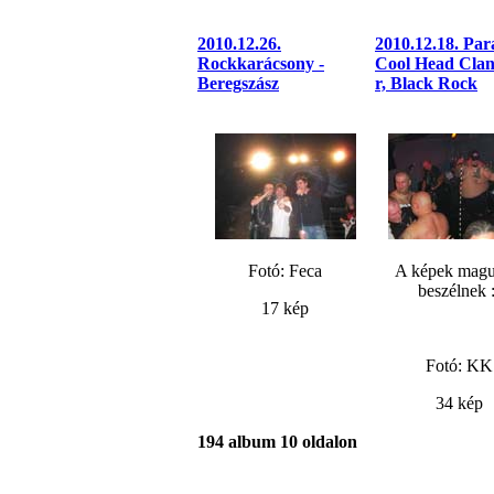
2010.12.26.
2010.12.18. Par
Rockkarácsony -
Cool Head Clan
Beregszász
r, Black Rock
Fotó: Feca
A képek magu
beszélnek :
17 kép
Fotó: KK
34 kép
194 album 10 oldalon