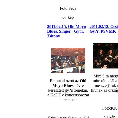
Fotó:Feca
67 kép
2011.02.15. Old Moyo
2011.02.12. Ossi
Blues, Singer - Gy?r,
Gy?r, PSVMK
Zátony
"Mire újra megv
Bemutatkozott az
Old
mire rámtalál a
Moyo Blues
névre
messze járok 
keresztelt gy?ri zenekar,
hívnak az orszá
a KeDDv koncertsorozat
kereteiben
Fotó:KK
51 kép
Fotó: Ismeretlen szerz? :)