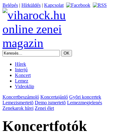
Belépés
|
Hírküldés
|
Kapcsolat
Hírek
Interjú
Koncert
Lemez
Videoklip
Koncertbeszámoló
Koncertajánló
Gyõri koncertek
Lemezismertetõ
Demo ismertetõ
Lemezmegjelenés
Zenekarok hírei
Zenei élet
Koncertfotók