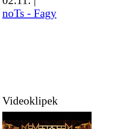
02.11.
|
noTs - Fagy
Videoklipek