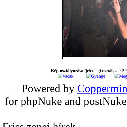
Kép osztályozása
(jelenlegi osztályzat: 2.
Powered by
Coppermin
for phpNuke and postNuk
Friss zenei hírek