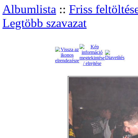
Albumlista
::
Friss feltöltés
Legtöbb szavazat