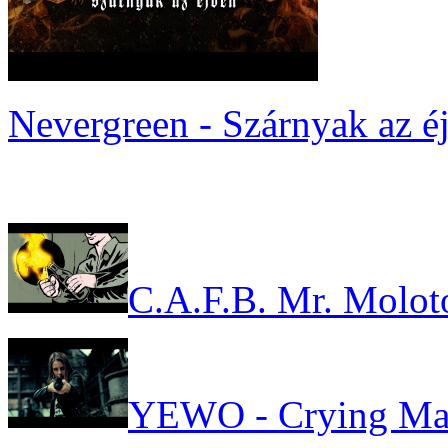
Nevergreen - Szárnyak az é
C.A.F.B. Mr. Molot
YEWO - Crying Ma