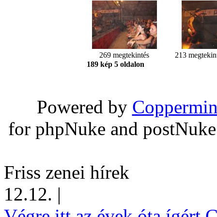
269 megtekintés
213 megtekin
189 kép 5 oldalon
Powered by
Coppermin
for phpNuke and postNuk
Friss zenei hírek
12.12.
|
Végre itt az évek óta ígért 