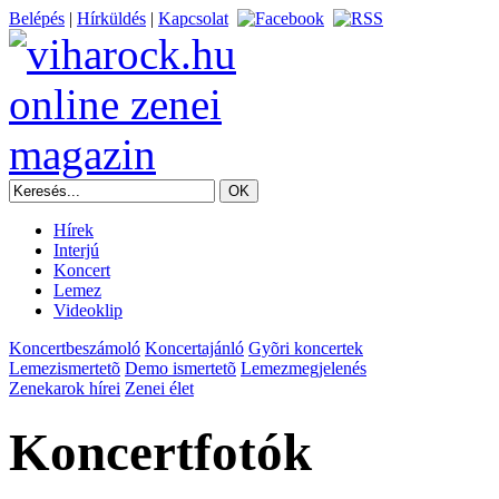
Belépés
|
Hírküldés
|
Kapcsolat
Hírek
Interjú
Koncert
Lemez
Videoklip
Koncertbeszámoló
Koncertajánló
Gyõri koncertek
Lemezismertetõ
Demo ismertetõ
Lemezmegjelenés
Zenekarok hírei
Zenei élet
Koncertfotók